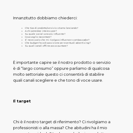
Innanzitutto dobbiamo chiederci:
Che tipo di prodotto/servizio stiamo lanciando?
A chi potrebbe interessare?
Su quale social sono più influente?
Cosa voglio raccontare?
E’ necessario che mi rivolga a influencer o ambassador?
Che budget ho a disposizione per eventuali advertising?
Su quali canali offline posso puntare?
È importante capire se il nostro prodotto o servizio
è di “largo consumo” oppure parliamo di qualcosa
molto settoriale questo ci consentirà di stabilire
quali canali scegliere e che tono di voce usare.
Il target
Chi è il nostro target di riferimento? Ci rivolgiamo a
professionisti o alla massa? Che abitudini ha il mio