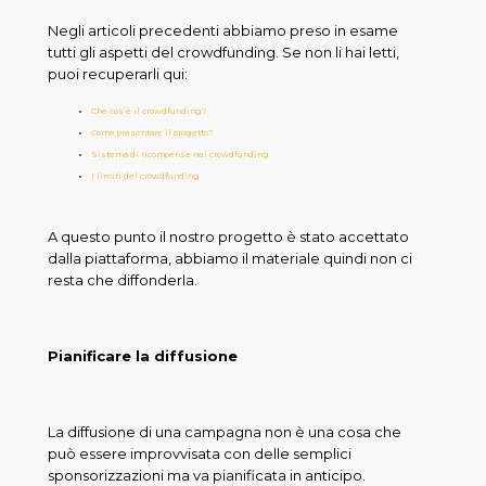
Negli articoli precedenti abbiamo preso in esame
tutti gli aspetti del crowdfunding. Se non li hai letti,
puoi recuperarli qui:
Che cos’è il crowdfunding?
Come presentare il progetto?
Sistema di ricompense nel crowdfunding
I limiti del crowdfunding
A questo punto il nostro progetto è stato accettato
dalla piattaforma, abbiamo il materiale quindi non ci
resta che diffonderla.
Pianificare la diffusione
La diffusione di una campagna non è una cosa che
può essere improvvisata con delle semplici
sponsorizzazioni ma va pianificata in anticipo.