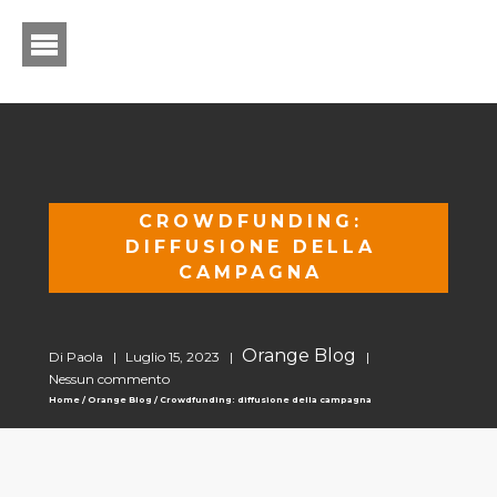
CROWDFUNDING:
DIFFUSIONE DELLA
CAMPAGNA
Orange Blog
Di Paola |
Luglio 15, 2023 |
|
Nessun commento
Home
/
Orange Blog
/
Crowdfunding: diffusione della campagna