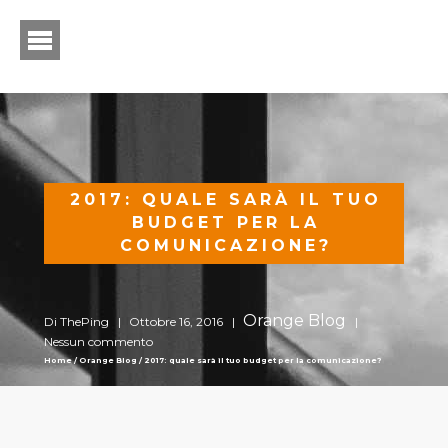
2017: QUALE SARÀ IL TUO
BUDGET PER LA
COMUNICAZIONE?
Orange Blog
Di ThePing |
Ottobre 16, 2016 |
|
Nessun commento
Home
/
Orange Blog
/
2017: quale sarà il tuo budget per la comunicazione?