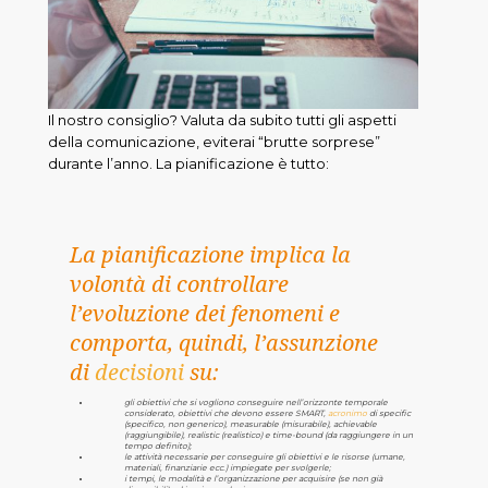
Il nostro consiglio? Valuta da subito tutti gli aspetti
della comunicazione, eviterai “brutte sorprese”
durante l’anno. La pianificazione è tutto:
La pianificazione implica la
volontà di controllare
l’evoluzione dei fenomeni e
comporta, quindi, l’assunzione
di
decisioni
su:
gli obiettivi che si vogliono conseguire nell’orizzonte temporale
considerato, obiettivi che devono essere SMART,
acronimo
di specific
(specifico, non generico), measurable (misurabile), achievable
(raggiungibile), realistic (realistico) e time-bound (da raggiungere in un
tempo definito);
le attività necessarie per conseguire gli obiettivi e le risorse (umane,
materiali, finanziarie ecc.) impiegate per svolgerle;
i tempi, le modalità e l’organizzazione per acquisire (se non già