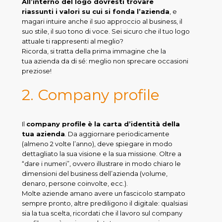
All’interno del logo dovresti trovare
riassunti i valori su cui si fonda l’azienda
, e
magari intuire anche il suo approccio al business, il
suo stile, il suo tono di voce. Sei sicuro che il tuo logo
attuale ti rappresenti al meglio?
Ricorda, si tratta della prima immagine che la
tua azienda da di sé: meglio non sprecare occasioni
preziose!
2. Company profile
Il
company profile è la carta d’identità della
tua azienda
. Da aggiornare periodicamente
(almeno 2 volte l’anno), deve spiegare in modo
dettagliato la sua visione e la sua missione. Oltre a
“dare i numeri”, ovvero illustrare in modo chiaro le
dimensioni del business dell’azienda (volume,
denaro, persone coinvolte, ecc.).
Molte aziende amano avere un fascicolo stampato
sempre pronto, altre prediligono il digitale: qualsiasi
sia la tua scelta, ricordati che il lavoro sul company